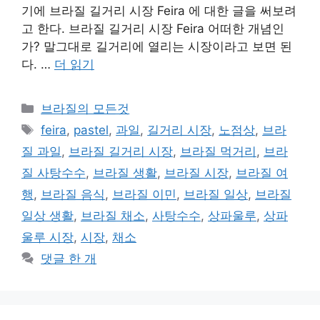
기에 브라질 길거리 시장 Feira 에 대한 글을 써보려
고 한다. 브라질 길거리 시장 Feira 어떠한 개념인
가? 말그대로 길거리에 열리는 시장이라고 보면 된
다. …
더 읽기
카
브라질의 모든것
테
태
feira
,
pastel
,
과일
,
길거리 시장
,
노점상
,
브라
고
그
질 과일
,
브라질 길거리 시장
,
브라질 먹거리
,
브라
리
질 사탕수수
,
브라질 생활
,
브라질 시장
,
브라질 여
행
,
브라질 음식
,
브라질 이민
,
브라질 일상
,
브라질
일상 생활
,
브라질 채소
,
사탕수수
,
상파울루
,
상파
울루 시장
,
시장
,
채소
댓글 한 개