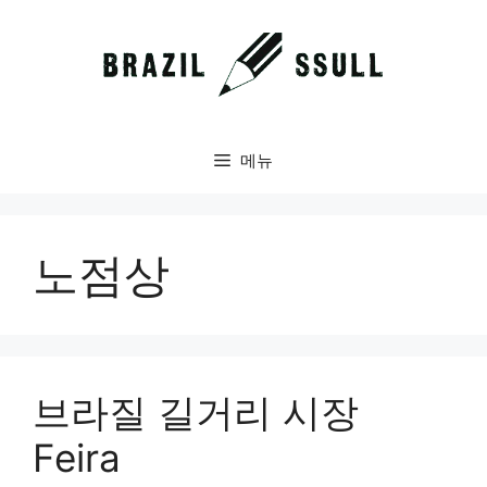
컨
텐
츠
로
건
너
메뉴
뛰
기
노점상
브라질 길거리 시장
Feira