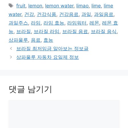
테
태
fruit
,
lemon
,
lemon water
,
limao
,
lime
,
lime
고
그
water
,
건강
,
건강식품
,
건강음료
,
과일
,
과일음료
,
리
과일주스
,
라임
,
라임 효능
,
라임워터
,
레몬
,
레몬 효
능
,
브라질
,
브라질 라임
,
브라질 음료
,
브라질 음식
,
상파울루
,
음료
,
효능
브라질 최저임금 알아보는 정보글
상파울루 자동차 요일제 정보
댓글 남기기
댓
글