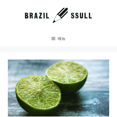
컨
텐
츠
로
건
너
메뉴
뛰
기