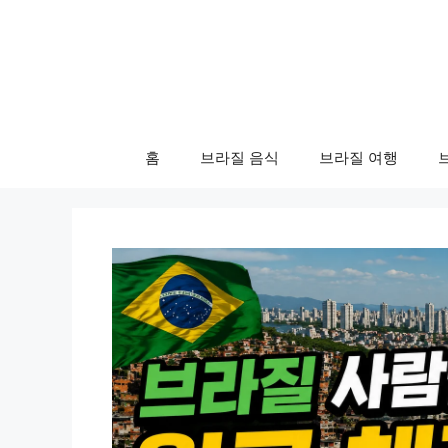
컨
텐
츠
로
건
너
홈
브라질 음식
브라질 여행
뛰
기