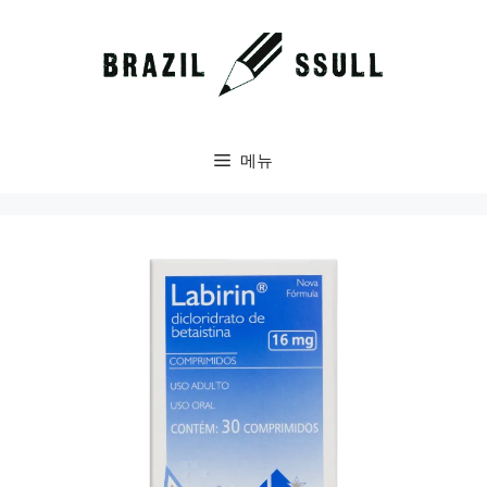
컨
텐
츠
로
건
너
메뉴
뛰
기