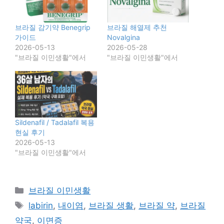
브라질 감기약 Benegrip
브라질 해열제 추천
가이드
Novalgina
2026-05-13
2026-05-28
"브라질 이민생활"에서
"브라질 이민생활"에서
Sildenafil / Tadalafil 복용
현실 후기
2026-05-13
"브라질 이민생활"에서
카
브라질 이민생활
테
태
labirin
,
내이염
,
브라질 생활
,
브라질 약
,
브라질
고
그
약국
,
이면증