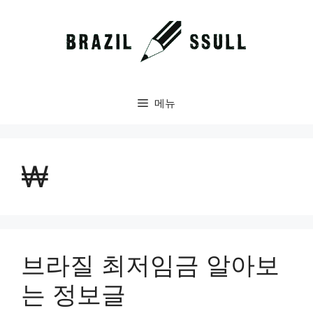
컨
텐
츠
로
건
너
메뉴
뛰
기
₩
브라질 최저임금 알아보
는 정보글