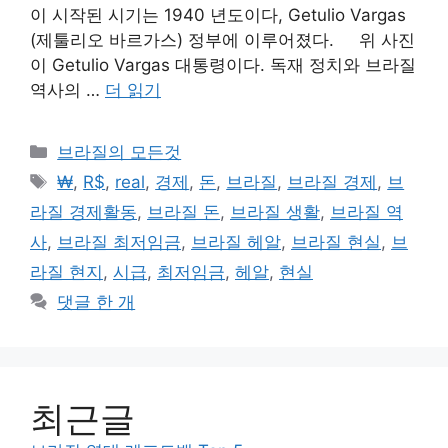
이 시작된 시기는 1940 년도이다, Getulio Vargas
(제툴리오 바르가스) 정부에 이루어졌다. 위 사진
이 Getulio Vargas 대통령이다. 독재 정치와 브라질
역사의 …
더 읽기
카
브라질의 모든것
테
태
₩
,
R$
,
real
,
경제
,
돈
,
브라질
,
브라질 경제
,
브
고
그
라질 경제활동
,
브라질 돈
,
브라질 생활
,
브라질 역
리
사
,
브라질 최저임금
,
브라질 헤알
,
브라질 현실
,
브
라질 현지
,
시급
,
최저임금
,
헤알
,
현실
댓글 한 개
최근글