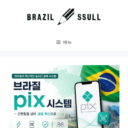
컨
텐
츠
로
건
너
메뉴
뛰
기