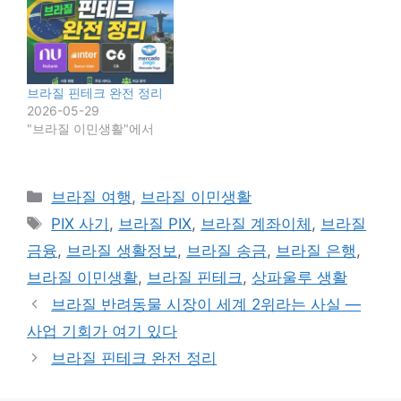
브라질 핀테크 완전 정리
2026-05-29
"브라질 이민생활"에서
카
브라질 여행
,
브라질 이민생활
테
태
PIX 사기
,
브라질 PIX
,
브라질 계좌이체
,
브라질
고
그
금융
,
브라질 생활정보
,
브라질 송금
,
브라질 은행
,
리
브라질 이민생활
,
브라질 핀테크
,
상파울루 생활
브라질 반려동물 시장이 세계 2위라는 사실 —
사업 기회가 여기 있다
브라질 핀테크 완전 정리