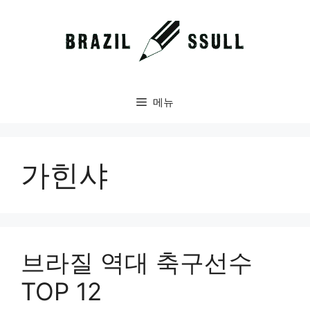
컨
텐
츠
로
건
너
메뉴
뛰
기
가힌샤
브라질 역대 축구선수
TOP 12