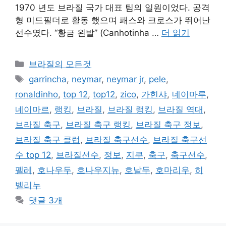
1970 년도 브라질 국가 대표 팀의 일원이었다. 공격
형 미드필더로 활동 했으며 패스와 크로스가 뛰어난
선수였다. “황금 왼발” (Canhotinha …
더 읽기
카
브라질의 모든것
테
태
garrincha
,
neymar
,
neymar jr
,
pele
,
고
그
ronaldinho
,
top 12
,
top12
,
zico
,
가힌샤
,
네이마루
,
리
네이마르
,
랭킹
,
브라질
,
브라질 랭킹
,
브라질 역대
,
브라질 축구
,
브라질 축구 랭킹
,
브라질 축구 정보
,
브라질 축구 클럽
,
브라질 축구선수
,
브라질 축구선
수 top 12
,
브라질선수
,
정보
,
지쿠
,
축구
,
축구선수
,
펠레
,
호나우두
,
호나우지뉴
,
호날두
,
호마리우
,
히
벨리누
댓글 3개