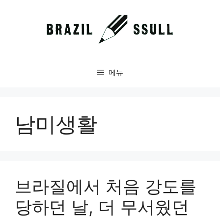
컨
텐
츠
로
건
너
메뉴
뛰
기
남미생활
브라질에서 처음 강도를
당하던 날, 더 무서웠던