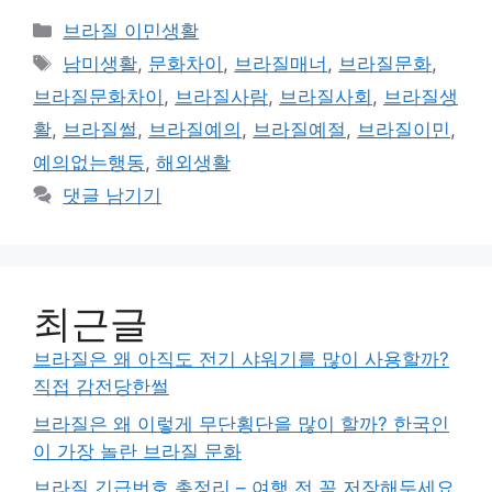
카
브라질 이민생활
테
태
남미생활
,
문화차이
,
브라질매너
,
브라질문화
,
고
그
브라질문화차이
,
브라질사람
,
브라질사회
,
브라질생
리
활
,
브라질썰
,
브라질예의
,
브라질예절
,
브라질이민
,
예의없는행동
,
해외생활
댓글 남기기
최근글
브라질은 왜 아직도 전기 샤워기를 많이 사용할까?
직접 감전당한썰
브라질은 왜 이렇게 무단횡단을 많이 할까? 한국인
이 가장 놀란 브라질 문화
브라질 긴급번호 총정리 – 여행 전 꼭 저장해두세요