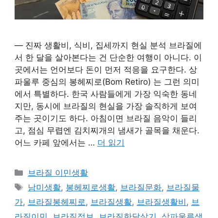
— 진짜 생활비, 식비, 집세까지 현실 분석 브라질에
서 한 달을 살아본다는 건 단순한 여행이 아니다. 이
곳에서는 언어보다 돈이 먼저 적응을 요구한다. 상
파울루 중심의 봉헤찌로(Bom Retiro) 는 그런 의미
에서 특별하다. 한국 사람들에게 가장 익숙한 동네
지만, 동시에 브라질의 현실을 가장 솔직하게 보여
주는 곳이기도 하다. 아침이면 브라질 음악이 들리
고, 점심 무렵엔 김치찌개의 냄새가 골목을 채운다.
어느 카페 앞에서는 …
더 읽기
카
브라질 이민생활
테
태
남미생활
,
봉헤찌로생활
,
브라질문화
,
브라질물
고
그
가
,
브라질봉헤찌로
,
브라질생활
,
브라질생활비
,
브
리
라질이민
,
브라질정보
,
브라질한달살기
,
상파울루생