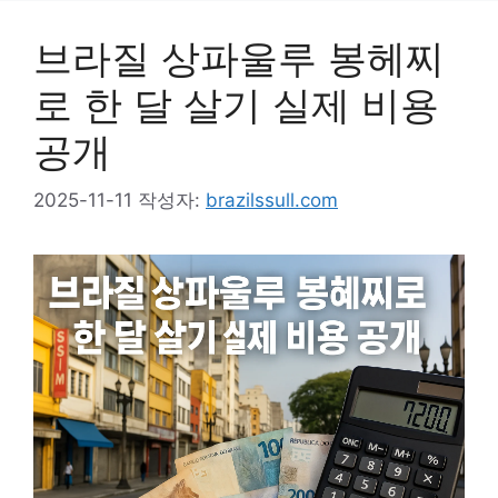
브라질 상파울루 봉헤찌
로 한 달 살기 실제 비용
공개
2025-11-11
작성자:
brazilssull.com