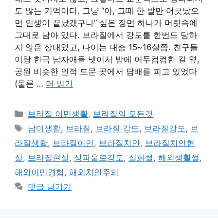
도 않는 기억이다. 그냥 “아, 그때 한 발만 어긋났으
면 인생이 끝났겠구나” 싶은 장면 하나가 머릿속에
그대로 남아 있다. 브라질에서 강도를 한번도 당하
지 않은 상태였고, 나이는 대충 15~16살쯤. 친구들
이랑 한국 남자애들 넷이서 밤에 어두컴컴한 길 옆,
공원 비슷한 인적 드문 곳에서 담배를 피고 있었다
(물론 …
더 읽기
카
브라질 이민생활
,
브라질의 모든것
테
태
남미생활
,
브라질
,
브라질 강도
,
브라질강도
,
브
고
그
라질생활
,
브라질이민
,
브라질치안
,
브라질치안현
리
실
,
브라질현실
,
상파울로강도
,
실화썰
,
해외생활썰
,
해외이민경험
,
해외치안주의
댓글 남기기