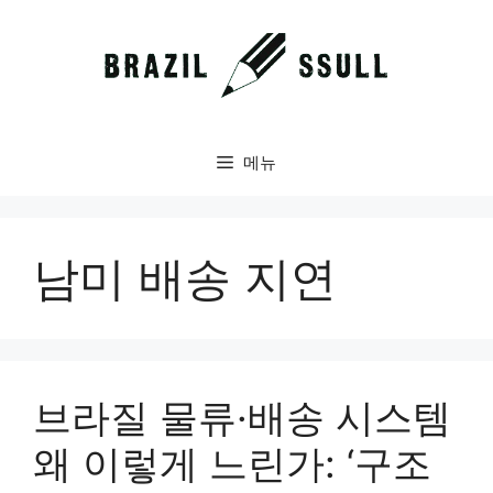
컨
텐
츠
로
건
너
메뉴
뛰
기
남미 배송 지연
브라질 물류·배송 시스템
왜 이렇게 느린가: ‘구조