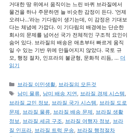
거대한 땅 위에서 움직이는 느린 바퀴 브라질에서
물건을 하나 주문하면 늘 비슷한 감정이 든다. ‘언제
오려나…’라는 기다림이 생기는데, 이 감정은 기대보
다는 체념에 가깝다. 이 기다림의 배경에는 단순한
회사의 문제를 넘어선 국가 전체적인 구조적 요인이
숨어 있다. 브라질의 배송은 애초부터 빠르게 움직
일 수 있는 기반 위에 만들어지지 않았다. 국토 규
모, 행정 절차, 인프라의 불균형, 문화적 리듬, …
더
읽기
카
브라질 이민생활
,
브라질의 모든것
테
태
남미 물류
,
남미 배송 지연
,
브라질 경제 시스템
,
고
그
브라질 교민 정보
,
브라질 국가 시스템
,
브라질 도로
리
문제
,
브라질 물류
,
브라질 배송 문제
,
브라질 생활
정보
,
브라질 세금 구조
,
브라질 여행자 정보
,
브라
질 인프라
,
브라질 트럭 운송
,
브라질 행정절차