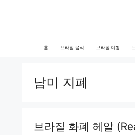
컨
텐
츠
로
건
너
홈
브라질 음식
브라질 여행
뛰
기
남미 지폐
브라질 화폐 헤알 (Rea