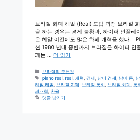
브라질 화폐 헤알 (Real) 도입 과정 브라질 
을 하는 경우는 경제 불황과, 하이퍼 인플레
은 헤알 이전에도 많은 화폐 개혁을 했다. Pl
션 1980 년대 중반까지 브라질은 하이퍼 인
폐는 …
더 읽기
카
브라질의 모든것
테
태
plano real
,
real
,
개혁
,
경제
,
남미 경제
,
남미 돈
,
남
고
그
라질 레알
,
브라질 지폐
,
브라질 통화
,
브라질 화폐
,
통
리
폐개혁
,
환율
댓글 남기기