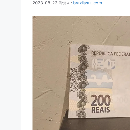
2023-08-23
작성자:
brazilssull.com