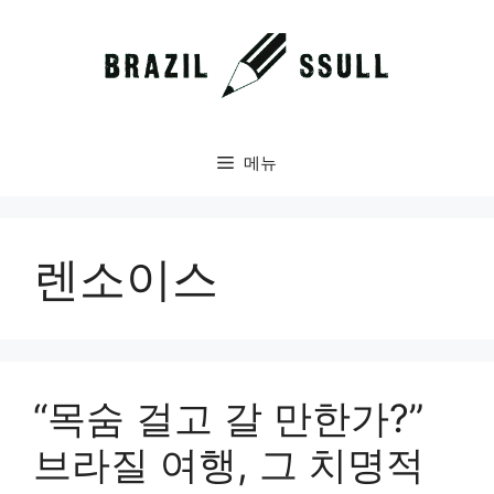
컨
텐
츠
로
건
너
메뉴
뛰
기
렌소이스
“목숨 걸고 갈 만한가?”
브라질 여행, 그 치명적