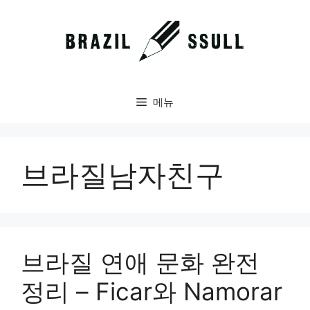
컨
텐
츠
로
건
너
메뉴
뛰
기
브라질남자친구
브라질 연애 문화 완전
정리 – Ficar와 Namorar