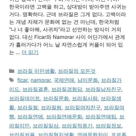
한국이라면 고백을 하고, 상대방이 받아주면 사귀는
거다. 명확하다. 근데 브라질은 그게 없다. 고백이라
는 개념 자체가 문화에 없는 건 아닌데, 한국처럼
“나 너 좋아해, 사귀자”라고 선언하는 방식이 거의
없다. 대신 Ficar와 Namorar 사이 어딘가에서 관계
가 흘러가다가 어느 날 자연스럽게 커플이 되어 있
는 …
더 읽기
카
브라질 이민생활
,
브라질의 모든것
테
태
ficar
,
namorar
,
국제연애
,
남미문화
,
브라질가
고
그
이드
,
브라질결혼
,
브라질경험담
,
브라질남자친구
,
리
브라질데이트
,
브라질문화
,
브라질사람
,
브라질생
활
,
브라질썰
,
브라질썸
,
브라질여자친구
,
브라질여
행
,
브라질연애
,
브라질연애문화
,
브라질연애팁
,
브
라질이민
,
브라질일상
,
브라질적응기
,
브라질정보
,
브라질커플
,
브라질현지생활
,
연애문화차이
,
포르투