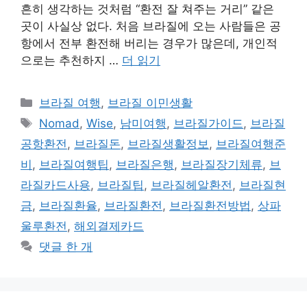
흔히 생각하는 것처럼 “환전 잘 쳐주는 거리” 같은
곳이 사실상 없다. 처음 브라질에 오는 사람들은 공
항에서 전부 환전해 버리는 경우가 많은데, 개인적
으로는 추천하지 …
더 읽기
카
브라질 여행
,
브라질 이민생활
테
태
Nomad
,
Wise
,
남미여행
,
브라질가이드
,
브라질
고
그
공항환전
,
브라질돈
,
브라질생활정보
,
브라질여행준
리
비
,
브라질여행팁
,
브라질은행
,
브라질장기체류
,
브
라질카드사용
,
브라질팁
,
브라질헤알환전
,
브라질현
금
,
브라질환율
,
브라질환전
,
브라질환전방법
,
상파
울루환전
,
해외결제카드
댓글 한 개