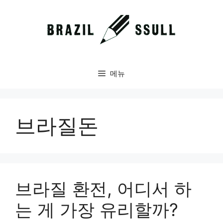
컨
텐
츠
로
건
너
메뉴
뛰
기
브라질돈
브라질 환전, 어디서 하
는 게 가장 유리할까?