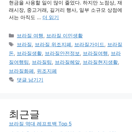
현금을 사용할 일이 많이 줄었다. 하지만 노점상, 재
래시장, 중고거래, 길거리 행사, 일부 소규모 상점에
서는 아직도 …
더 읽기
카
브라질 여행
,
브라질 이민생활
테
태
브라질
,
브라질 위조지폐
,
브라질가이드
,
브라질
고
그
돈
,
브라질생활
,
브라질안전정보
,
브라질여행
,
브라
리
질여행팁
,
브라질팁
,
브라질헤알
,
브라질현지생활
,
브라질화폐
,
위조지폐
댓글 남기기
최근글
브라질 역대 레프트백 Top 5