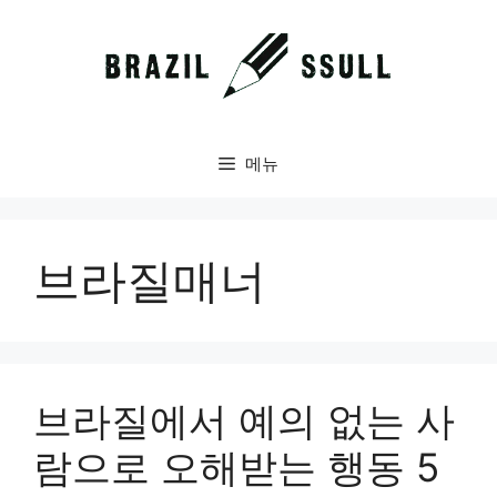
컨
텐
츠
로
건
너
메뉴
뛰
기
브라질매너
브라질에서 예의 없는 사
람으로 오해받는 행동 5