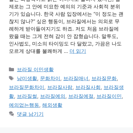
제로는 그 안에 미묘한 예의의 기준과 사회적 분위
기가 있습니다. 한국 사람 입장에서는 “이 정도는 괜
찮지 않나?” 싶은 행동이, 브라질에서는 의외로 무
례하게 받아들여지기도 하죠. 저도 처음 브라질에
왔을 때는 그게 전혀 감이 안 잡혔습니다. 말투도,
인사법도, 미소의 타이밍도 다 달랐고, 가끔은 나도
모르게 상대를 불쾌하게 …
더 읽기
카
브라질 이민생활
테
태
남미생활
,
문화차이
,
브라질매너
,
브라질문화
,
고
그
브라질문화차이
,
브라질사람
,
브라질사회
,
브라질생
리
활
,
브라질썰
,
브라질예의
,
브라질예절
,
브라질이민
,
예의없는행동
,
해외생활
댓글 남기기