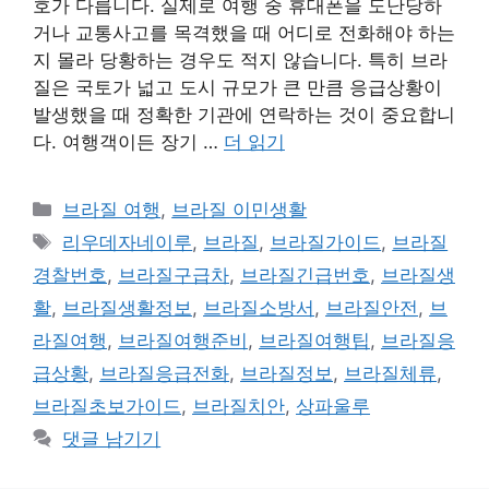
호가 다릅니다. 실제로 여행 중 휴대폰을 도난당하
거나 교통사고를 목격했을 때 어디로 전화해야 하는
지 몰라 당황하는 경우도 적지 않습니다. 특히 브라
질은 국토가 넓고 도시 규모가 큰 만큼 응급상황이
발생했을 때 정확한 기관에 연락하는 것이 중요합니
다. 여행객이든 장기 …
더 읽기
카
브라질 여행
,
브라질 이민생활
테
태
리우데자네이루
,
브라질
,
브라질가이드
,
브라질
고
그
경찰번호
,
브라질구급차
,
브라질긴급번호
,
브라질생
리
활
,
브라질생활정보
,
브라질소방서
,
브라질안전
,
브
라질여행
,
브라질여행준비
,
브라질여행팁
,
브라질응
급상황
,
브라질응급전화
,
브라질정보
,
브라질체류
,
브라질초보가이드
,
브라질치안
,
상파울루
댓글 남기기