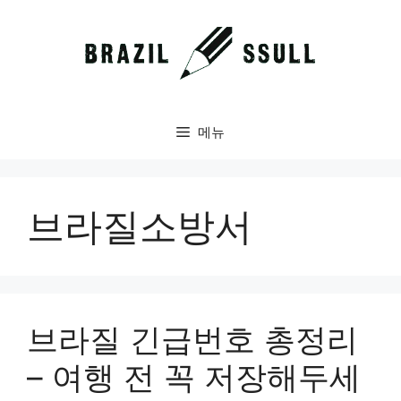
컨
텐
츠
로
건
너
메뉴
뛰
기
브라질소방서
브라질 긴급번호 총정리
– 여행 전 꼭 저장해두세