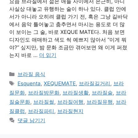
요즘 브라질에서 젊은 애들 사이에서 은근히, 아니
사실상 대놓고 유행하는 술이 하나 있다. 클럽 안에
서가 아니라 오히려 클럽 가기 전, 혹은 그냥 길바닥
에서 음악 틀어놓고 춤추면서 마시는 용도로 더 많
이 보이는 그 술, 바로 XEQUE MATE다. 처음 보면
디자인도 애매하고 색도 썩 예쁘지 않아서 “이게 뭐
야?” 싶지만, 밤 문화 조금만 겪어보면 왜 이게 퍼졌
는지 바로 …
더 읽기
카
브라질 음식
테
태
Esquenta
,
XEQUEMATE
,
브라질길거리
,
브라
고
그
질문화
,
브라질밤문화
,
브라질생활
,
브라질술
,
브라
리
질술문화
,
브라질썰
,
브라질여행
,
브라질유행
,
브라
질클럽
,
브라질파티
,
브라질현지
댓글 남기기