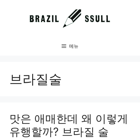
컨
텐
츠
로
건
너
메뉴
뛰
기
브라질술
맛은 애매한데 왜 이렇게
유행할까? 브라질 술