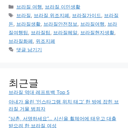
카
브라질 여행
,
브라질 이민생활
테
태
브라질
,
브라질 위조지폐
,
브라질가이드
,
브라질
고
그
돈
,
브라질생활
,
브라질안전정보
,
브라질여행
,
브라
리
질여행팁
,
브라질팁
,
브라질헤알
,
브라질현지생활
,
브라질화폐
,
위조지폐
댓글 남기기
최근글
브라질 역대 레프트백 Top 5
아내가 올린 ‘인스타그램 위치 태그’ 한 방에 잡힌 브
라질 거물 범죄자
“삼촌, 서명하세요”… 시신을 휠체어에 태우고 대출
받으려 한 브라질 여성