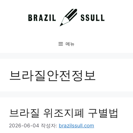
컨
텐
츠
로
건
너
메뉴
뛰
기
브라질안전정보
브라질 위조지폐 구별법
2026-06-04
작성자:
brazilssull.com