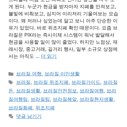
게 된다. 누군가 현금을 받자마자 지폐를 만져보고,
불빛에 비춰보고, 심지어 이리저리 기울여보는 모습
이다. 왜 저러나 싶었는데 알고 보니 아주 단순한 이
유가 있었다. 바로 위조지폐 확인 때문이다. 요즘 브
라질은 PIX라는 즉시이체 시스템이 워낙 발달해서
현금을 사용할 일이 많이 줄었다. 하지만 노점상, 재
래시장, 중고거래, 길거리 행사, 일부 소규모 상점에
서는 아직도 …
더 읽기
카
브라질 여행
,
브라질 이민생활
테
태
브라질
,
브라질 위조지폐
,
브라질가이드
,
브라질
고
그
돈
,
브라질생활
,
브라질안전정보
,
브라질여행
,
브라
리
질여행팁
,
브라질팁
,
브라질헤알
,
브라질현지생활
,
브라질화폐
,
위조지폐
댓글 남기기