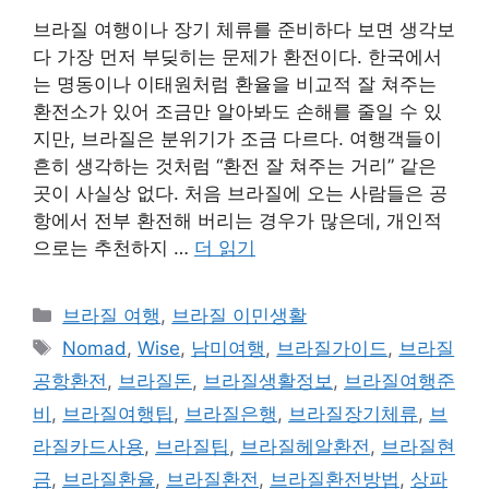
브라질 여행이나 장기 체류를 준비하다 보면 생각보
다 가장 먼저 부딪히는 문제가 환전이다. 한국에서
는 명동이나 이태원처럼 환율을 비교적 잘 쳐주는
환전소가 있어 조금만 알아봐도 손해를 줄일 수 있
지만, 브라질은 분위기가 조금 다르다. 여행객들이
흔히 생각하는 것처럼 “환전 잘 쳐주는 거리” 같은
곳이 사실상 없다. 처음 브라질에 오는 사람들은 공
항에서 전부 환전해 버리는 경우가 많은데, 개인적
으로는 추천하지 …
더 읽기
카
브라질 여행
,
브라질 이민생활
테
태
Nomad
,
Wise
,
남미여행
,
브라질가이드
,
브라질
고
그
공항환전
,
브라질돈
,
브라질생활정보
,
브라질여행준
리
비
,
브라질여행팁
,
브라질은행
,
브라질장기체류
,
브
라질카드사용
,
브라질팁
,
브라질헤알환전
,
브라질현
금
,
브라질환율
,
브라질환전
,
브라질환전방법
,
상파