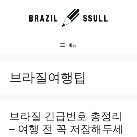
컨
텐
츠
로
건
너
메뉴
뛰
기
브라질여행팁
브라질 긴급번호 총정리
– 여행 전 꼭 저장해두세