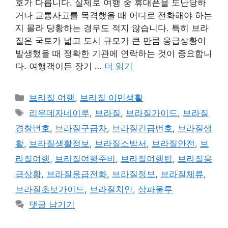
호가 다릅니다. 실제로 여행 중 휴대폰을 도난당하
거나 교통사고를 목격했을 때 어디로 전화해야 하는
지 몰라 당황하는 경우도 적지 않습니다. 특히 브라
질은 국토가 넓고 도시 규모가 큰 만큼 응급상황이
발생했을 때 정확한 기관에 연락하는 것이 중요합니
다. 여행객이든 장기 …
더 읽기
카
브라질 여행
,
브라질 이민생활
테
태
리우데자네이루
,
브라질
,
브라질가이드
,
브라질
고
그
경찰번호
,
브라질구급차
,
브라질긴급번호
,
브라질생
리
활
,
브라질생활정보
,
브라질소방서
,
브라질안전
,
브
라질여행
,
브라질여행준비
,
브라질여행팁
,
브라질응
급상황
,
브라질응급전화
,
브라질정보
,
브라질체류
,
브라질초보가이드
,
브라질치안
,
상파울루
댓글 남기기