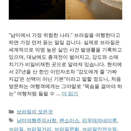
“남미에서 가장 위험한 나라.” 브라질을 여행한다고
하면 가장 먼저 듣는 말일 겁니다. 실제로 브라질은
세계적으로 악명 높은 살인 사건 발생률을 기록하고
있으며, 대낮에도 총격전이 벌어지고, 강도와 소매
치기가 비일비재한 곳으로 알려져 있습니다. 현지에
서 27년을 산 한인 이민자조차 “강도에게 줄 ‘가짜
지갑’은 선택이 아닌 기본”이라고 말할 정도니, 처음
방문하는 여행객에게는 그야말로 “목숨을 걸어야 하
는” 여행처럼 들릴 수 …
더 읽기
카
브라질의 모든것
테
태
남미여행주의사항
,
렌소이스
,
리우데자네이루
,
고
그
브라질
,
브라질거리
,
브라질문화
,
브라질안전수칙
,