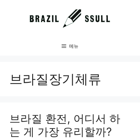
컨
텐
츠
로
건
너
메뉴
뛰
기
브라질장기체류
브라질 환전, 어디서 하
는 게 가장 유리할까?