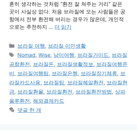
흔히 생각하는 것처럼 “환전 잘 쳐주는 거리” 같은
곳이 사실상 없다. 처음 브라질에 오는 사람들은 공
항에서 전부 환전해 버리는 경우가 많은데, 개인적
으로는 추천하지 …
더 읽기
카
브라질 여행
,
브라질 이민생활
테
태
Nomad
,
Wise
,
남미여행
,
브라질가이드
,
브라질
고
그
공항환전
,
브라질돈
,
브라질생활정보
,
브라질여행준
리
비
,
브라질여행팁
,
브라질은행
,
브라질장기체류
,
브
라질카드사용
,
브라질팁
,
브라질헤알환전
,
브라질현
금
,
브라질환율
,
브라질환전
,
브라질환전방법
,
상파
울루환전
,
해외결제카드
댓글 한 개