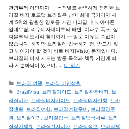
관광부터 이민까지 — 목적별로 완벽하게 정리한 브
라질 비자 로드맵 브라질은 남미 최대 국가이자 세
계 5위의 광활한 영토를 가진 나라입니다. 아마존
열대우림, 리우데자네이루의 해변, 이과수 폭포, 상
파울루의 도시적 활기까지 — 방문 이유는 수없이
많습니다. 하지만 브라질에 입국하기 전, 반드시 짚
고 넘어가야 할 것이 바로 비자(Visto) 문제입니다.
브라질의 비자 제도는 방문 목적과 체류 기간에 따
라 세분화되어 있으며, …
더 읽기
카
브라질 여행
,
브라질 이민생활
테
태
BrazilVisa
,
브라질가이드
,
브라질관광비자
,
브
고
그
라질비자
,
브라질비자가이드
,
브라질비자신청
,
브라
리
질생활
,
브라질여행
,
브라질여행준비
,
브라질영주
권
,
브라질이민
,
브라질입국
,
브라질입국서류
,
브라
질장기체류
,
브라질전자비자
,
브라질정보
,
브라질체