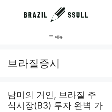
컨
텐
츠
로
건
너
메뉴
뛰
기
브라질증시
남미의 거인, 브라질 주
식시장(B3) 투자 완벽 가