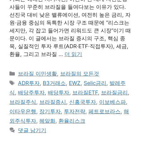
사들이 꾸준히 브라질을 들여다보는 이유가 있다.
선진국 대비 낮은 밸류에이션, 여전히 높은 금리, 자
원·금융 중심의 독특한 시장 구조 때문에 “리스크는
세지만, 각 잡고 들어가면 리워드도 큰 시장”이기 때
문이다. 이 글에서는 브라질 증시의 구조, 핵심 종
목, 실질적인 투자 루트(ADR·ETF·직접투자), 세금,
환율, 그리고 브라질 …
더 읽기
카
브라질 이민생활
,
브라질의 모든것
테
태
ADR투자
,
B3거래소
,
EWZ
,
Selic금리
,
발레주
고
그
식
,
배당주투자
,
배당투자
,
브라질ETF
,
브라질금리
,
리
브라질주식
,
브라질증시
,
신흥국투자
,
이보베스파
,
이타우은행
,
장기투자
,
투자전략
,
페트로브라스
,
해
외주식투자
,
헤알화
,
환율리스크
댓글 남기기