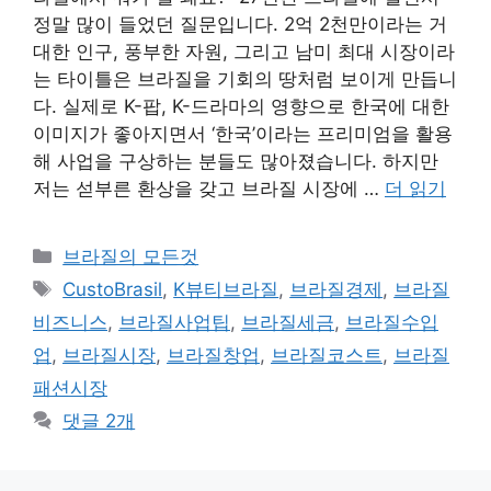
정말 많이 들었던 질문입니다. 2억 2천만이라는 거
대한 인구, 풍부한 자원, 그리고 남미 최대 시장이라
는 타이틀은 브라질을 기회의 땅처럼 보이게 만듭니
다. 실제로 K-팝, K-드라마의 영향으로 한국에 대한
이미지가 좋아지면서 ‘한국’이라는 프리미엄을 활용
해 사업을 구상하는 분들도 많아졌습니다. 하지만
저는 섣부른 환상을 갖고 브라질 시장에 …
더 읽기
카
브라질의 모든것
테
태
CustoBrasil
,
K뷰티브라질
,
브라질경제
,
브라질
고
그
비즈니스
,
브라질사업팁
,
브라질세금
,
브라질수입
리
업
,
브라질시장
,
브라질창업
,
브라질코스트
,
브라질
패션시장
댓글 2개