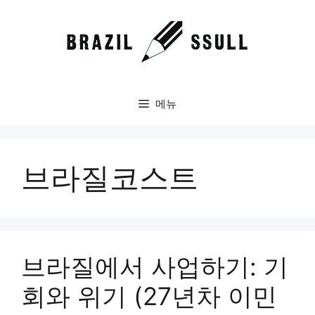
컨
텐
츠
로
건
너
메뉴
뛰
기
브라질코스트
브라질에서 사업하기: 기
회와 위기 (27년차 이민