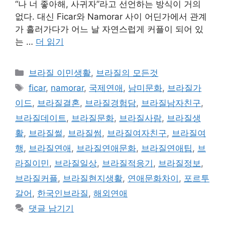
“나 너 좋아해, 사귀자”라고 선언하는 방식이 거의
없다. 대신 Ficar와 Namorar 사이 어딘가에서 관계
가 흘러가다가 어느 날 자연스럽게 커플이 되어 있
는 …
더 읽기
카
브라질 이민생활
,
브라질의 모든것
테
태
ficar
,
namorar
,
국제연애
,
남미문화
,
브라질가
고
그
이드
,
브라질결혼
,
브라질경험담
,
브라질남자친구
,
리
브라질데이트
,
브라질문화
,
브라질사람
,
브라질생
활
,
브라질썰
,
브라질썸
,
브라질여자친구
,
브라질여
행
,
브라질연애
,
브라질연애문화
,
브라질연애팁
,
브
라질이민
,
브라질일상
,
브라질적응기
,
브라질정보
,
브라질커플
,
브라질현지생활
,
연애문화차이
,
포르투
갈어
,
한국인브라질
,
해외연애
댓글 남기기