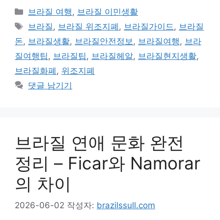
카
브라질 여행
,
브라질 이민생활
테
태
브라질
,
브라질 위조지폐
,
브라질가이드
,
브라질
고
그
돈
,
브라질생활
,
브라질안전정보
,
브라질여행
,
브라
리
질여행팁
,
브라질팁
,
브라질헤알
,
브라질현지생활
,
브라질화폐
,
위조지폐
댓글 남기기
브라질 연애 문화 완전
정리 – Ficar와 Namorar
의 차이
2026-06-02
작성자:
brazilssull.com