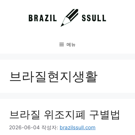
컨
텐
츠
로
건
너
메뉴
뛰
기
브라질현지생활
브라질 위조지폐 구별법
2026-06-04
작성자:
brazilssull.com