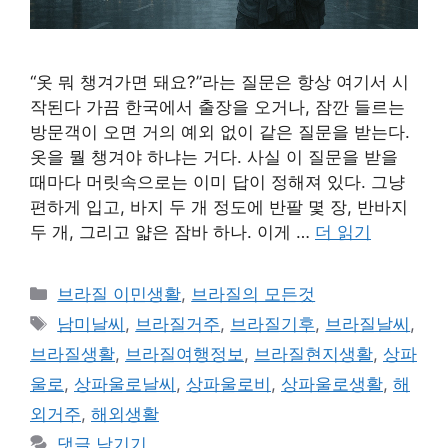
“옷 뭐 챙겨가면 돼요?”라는 질문은 항상 여기서 시
작된다 가끔 한국에서 출장을 오거나, 잠깐 들르는
방문객이 오면 거의 예외 없이 같은 질문을 받는다.
옷을 뭘 챙겨야 하냐는 거다. 사실 이 질문을 받을
때마다 머릿속으로는 이미 답이 정해져 있다. 그냥
편하게 입고, 바지 두 개 정도에 반팔 몇 장, 반바지
두 개, 그리고 얇은 잠바 하나. 이게 …
더 읽기
카
브라질 이민생활
,
브라질의 모든것
테
태
남미날씨
,
브라질거주
,
브라질기후
,
브라질날씨
,
고
그
브라질생활
,
브라질여행정보
,
브라질현지생활
,
상파
리
울로
,
상파울로날씨
,
상파울로비
,
상파울로생활
,
해
외거주
,
해외생활
댓글 남기기