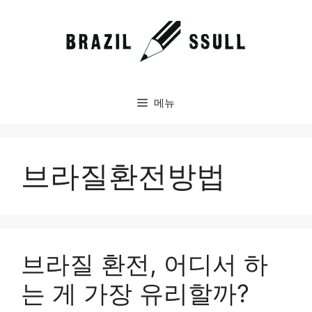
컨
텐
츠
로
건
너
메뉴
뛰
기
브라질환전방법
브라질 환전, 어디서 하
는 게 가장 유리할까?