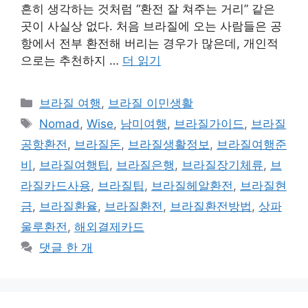
흔히 생각하는 것처럼 “환전 잘 쳐주는 거리” 같은
곳이 사실상 없다. 처음 브라질에 오는 사람들은 공
항에서 전부 환전해 버리는 경우가 많은데, 개인적
으로는 추천하지 …
더 읽기
카
브라질 여행
,
브라질 이민생활
테
태
Nomad
,
Wise
,
남미여행
,
브라질가이드
,
브라질
고
그
공항환전
,
브라질돈
,
브라질생활정보
,
브라질여행준
리
비
,
브라질여행팁
,
브라질은행
,
브라질장기체류
,
브
라질카드사용
,
브라질팁
,
브라질헤알환전
,
브라질현
금
,
브라질환율
,
브라질환전
,
브라질환전방법
,
상파
울루환전
,
해외결제카드
댓글 한 개