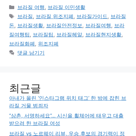
카
브라질 여행
,
브라질 이민생활
테
태
브라질
,
브라질 위조지폐
,
브라질가이드
,
브라질
고
그
돈
,
브라질생활
,
브라질안전정보
,
브라질여행
,
브라
리
질여행팁
,
브라질팁
,
브라질헤알
,
브라질현지생활
,
브라질화폐
,
위조지폐
댓글 남기기
최근글
아내가 올린 ‘인스타그램 위치 태그’ 한 방에 잡힌 브
라질 거물 범죄자
“삼촌, 서명하세요”… 시신을 휠체어에 태우고 대출
받으려 한 브라질 여성
브라질 vs 노르웨이 리뷰, 우승 후보의 경기력이 정