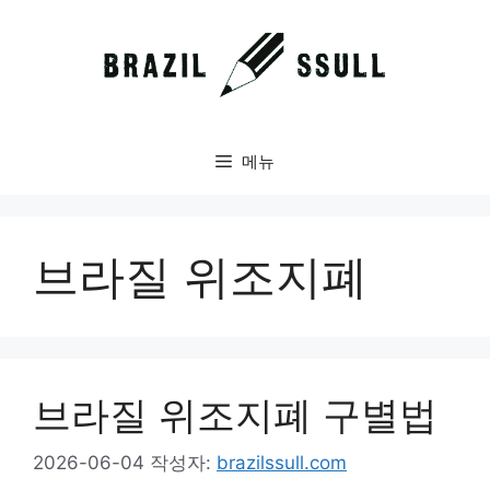
컨
텐
츠
로
건
너
메뉴
뛰
기
브라질 위조지폐
브라질 위조지폐 구별법
2026-06-04
작성자:
brazilssull.com