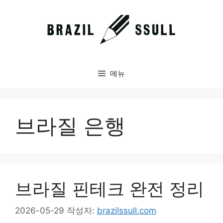
컨
텐
츠
로
건
너
메뉴
뛰
기
브라질 은행
브라질 핀테크 완전 정리
2026-05-29
작성자:
brazilssull.com