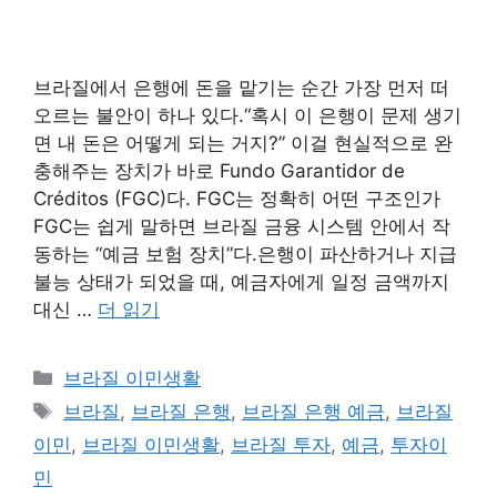
브라질에서 은행에 돈을 맡기는 순간 가장 먼저 떠
오르는 불안이 하나 있다.“혹시 이 은행이 문제 생기
면 내 돈은 어떻게 되는 거지?” 이걸 현실적으로 완
충해주는 장치가 바로 Fundo Garantidor de
Créditos (FGC)다. FGC는 정확히 어떤 구조인가
FGC는 쉽게 말하면 브라질 금융 시스템 안에서 작
동하는 “예금 보험 장치”다.은행이 파산하거나 지급
불능 상태가 되었을 때, 예금자에게 일정 금액까지
대신 …
더 읽기
카
브라질 이민생활
테
태
브라질
,
브라질 은행
,
브라질 은행 예금
,
브라질
고
그
이민
,
브라질 이민생활
,
브라질 투자
,
예금
,
투자이
리
민