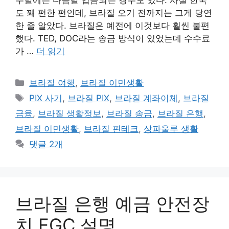
주말에는 다음날 입금되는 경우도 있다. 사실 한국
도 꽤 편한 편인데, 브라질 오기 전까지는 그게 당연
한 줄 알았다. 브라질은 예전에 이것보다 훨씬 불편
했다. TED, DOC라는 송금 방식이 있었는데 수수료
가 …
더 읽기
카
브라질 여행
,
브라질 이민생활
테
태
PIX 사기
,
브라질 PIX
,
브라질 계좌이체
,
브라질
고
그
금융
,
브라질 생활정보
,
브라질 송금
,
브라질 은행
,
리
브라질 이민생활
,
브라질 핀테크
,
상파울루 생활
댓글 2개
브라질 은행 예금 안전장
치 FGC 설명