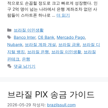
적으로도 손꼽힐 정도로 크고 빠르게 성장했다. 인
구 2억 명이 넘는 나라에서 은행 계좌조차 없던 사
람들이 스마트폰 하나로 …
더 읽기
카
브라질 이민생활
테
태
Banco Inter
,
C6 Bank
,
Mercado Pago
,
고
그
Nubank
,
브라질 계좌 개설
,
브라질 금융
,
브라질 디
리
지털 뱅킹
,
브라질 은행
,
브라질 이민생활
,
브라질
핀테크
,
은행
댓글 남기기
브라질 PIX 송금 가이드
2026-05-29
작성자:
brazilssull.com