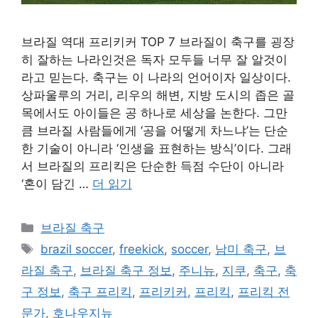
브라질 역대 프리키커 TOP 7 브라질이 축구를 굉장
히 잘하는 나라인것은 독자 모두들 너무 잘 알것이
라고 믿는다. 축구는 이 나라의 언어이자 일상이다.
상파울루의 거리, 리우의 해변, 지방 도시의 좁은 골
목에서도 아이들은 공 하나로 세상을 논한다. 그만
큼 브라질 사람들에게 ‘공을 어떻게 차느냐’는 단순
한 기술이 아니라 ‘인생을 표현하는 방식’이다. 그래
서 브라질의 프리킥은 단순한 득점 수단이 아니라
‘혼이 담긴 …
더 읽기
카
브라질 축구
테
태
brazil soccer
,
freekick
,
soccer
,
남미 축구
,
브
고
그
라질 축구
,
브라질 축구 정보
,
주니뉴
,
지쿠
,
축구
,
축
리
구 정보
,
축구 프리킥
,
프리키커
,
프리킥
,
프리킥 전
문가
,
호나우지뉴