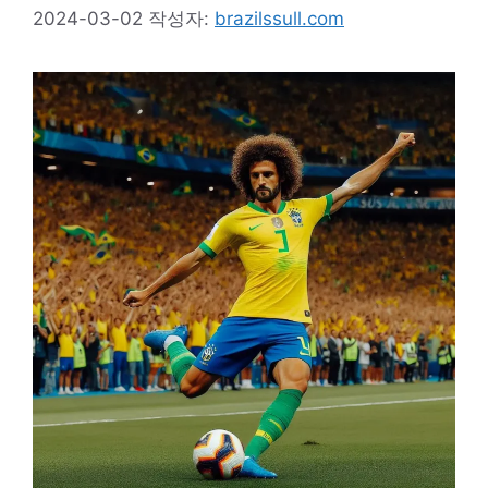
2024-03-02
작성자:
brazilssull.com