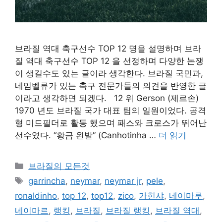
브라질 역대 축구선수 TOP 12 명을 설명하며 브라
질 역대 축구선수 TOP 12 을 선정하며 다양한 논쟁
이 생길수도 있는 글이라 생각한다. 브라질 국민과,
네임벨류가 있는 축구 전문가들의 의견을 반영한 글
이라고 생각하면 되겠다. 12 위 Gerson (제르손)
1970 년도 브라질 국가 대표 팀의 일원이었다. 공격
형 미드필더로 활동 했으며 패스와 크로스가 뛰어난
선수였다. “황금 왼발” (Canhotinha …
더 읽기
카
브라질의 모든것
테
태
garrincha
,
neymar
,
neymar jr
,
pele
,
고
그
ronaldinho
,
top 12
,
top12
,
zico
,
가힌샤
,
네이마루
,
리
네이마르
,
랭킹
,
브라질
,
브라질 랭킹
,
브라질 역대
,