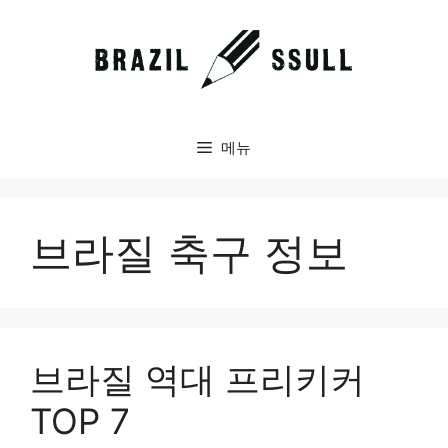
컨
텐
츠
로
건
너
메뉴
뛰
기
브라질 축구 정보
브라질 역대 프리키커
TOP 7