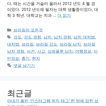
다. 때는 시간을 거슬러 올라서 2012 년도 4 월 경
이었다. 2012 년도에 필자는 대학 생활중이었다, 대
학 3 학년. 대학교는 치과 …
더 읽기
카
브라질의 모든것
테
태
강도
,
강도 경험
,
납치
,
납치 경험
,
납치 대처법
,
고
그
대처법
,
브라질
,
브라질 강도
,
브라질 납치
,
브라질
리
납치 경험
,
사건
,
사고
,
상파울루 납치
,
여행정보
,
이
민정보
,
총기
,
현지
댓글 남기기
최근글
아내가 올린 ‘인스타그램 위치 태그’ 한 방에 잡힌 브