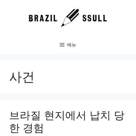
컨
텐
츠
로
건
너
메뉴
뛰
기
사건
브라질 현지에서 납치 당
한 경험