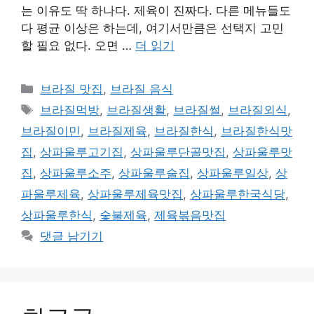
는 이유도 딱 하나다. 제육이 진짜다. 다른 메뉴들도
다 평균 이상은 하는데, 여기서만큼은 선택지 고민
할 필요 없다. 오면 …
더 읽기
카
브라질 맛집
,
브라질 음식
테
태
브라질먹방
,
브라질생활
,
브라질썰
,
브라질외식
,
고
그
브라질이민
,
브라질제육
,
브라질한식
,
브라질한식맛
리
집
,
상파울루고기집
,
상파울루단골맛집
,
상파울루맛
집
,
상파울루소주
,
상파울루술집
,
상파울루일상
,
상
파울루제육
,
상파울루제육맛집
,
상파울루한국식당
,
상파울루한식
,
숯불제육
,
제육볶음맛집
댓글 남기기