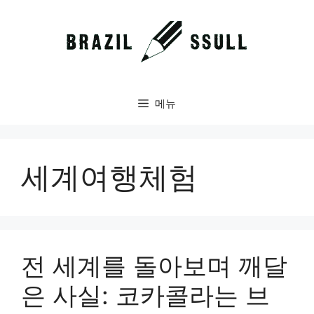
컨
텐
츠
로
건
너
메뉴
뛰
기
세계여행체험
전 세계를 돌아보며 깨달
은 사실: 코카콜라는 브