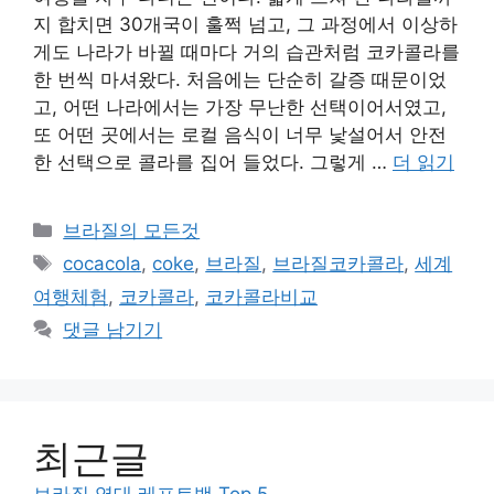
지 합치면 30개국이 훌쩍 넘고, 그 과정에서 이상하
게도 나라가 바뀔 때마다 거의 습관처럼 코카콜라를
한 번씩 마셔왔다. 처음에는 단순히 갈증 때문이었
고, 어떤 나라에서는 가장 무난한 선택이어서였고,
또 어떤 곳에서는 로컬 음식이 너무 낯설어서 안전
한 선택으로 콜라를 집어 들었다. 그렇게 …
더 읽기
카
브라질의 모든것
테
태
cocacola
,
coke
,
브라질
,
브라질코카콜라
,
세계
고
그
여행체험
,
코카콜라
,
코카콜라비교
리
댓글 남기기
최근글
브라질 역대 레프트백 Top 5