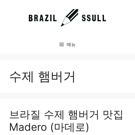
컨
텐
츠
로
건
너
메뉴
뛰
기
수제 햄버거
브라질 수제 햄버거 맛집
Madero (마데로)