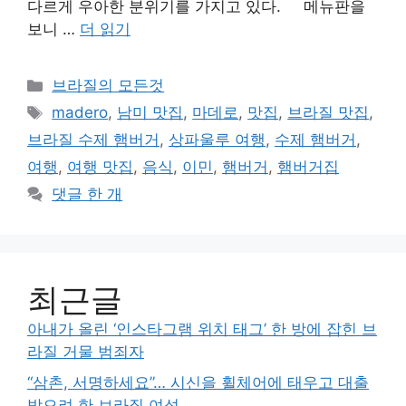
다르게 우아한 분위기를 가지고 있다. 메뉴판을
보니 …
더 읽기
카
브라질의 모든것
테
태
madero
,
남미 맛집
,
마데로
,
맛집
,
브라질 맛집
,
고
그
브라질 수제 햄버거
,
상파울루 여행
,
수제 햄버거
,
리
여행
,
여행 맛집
,
음식
,
이민
,
햄버거
,
햄버거집
댓글 한 개
최근글
아내가 올린 ‘인스타그램 위치 태그’ 한 방에 잡힌 브
라질 거물 범죄자
“삼촌, 서명하세요”… 시신을 휠체어에 태우고 대출
받으려 한 브라질 여성