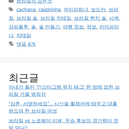
브라질의 모든것
테
태
cachaca
,
caipirinha
,
까이피링냐
,
보드카
,
브라
고
그
질
,
브라질 술
,
브라질 칵테일
,
브라질 현지 술
,
사케
,
리
상파울루
,
술
,
술 만들기
,
여행 정보
,
정보
,
카이피리
냐
,
칵테일
댓글 4개
최근글
아내가 올린 ‘인스타그램 위치 태그’ 한 방에 잡힌 브
라질 거물 범죄자
“삼촌, 서명하세요”… 시신을 휠체어에 태우고 대출
받으려 한 브라질 여성
브라질 vs 노르웨이 리뷰, 우승 후보의 경기력이 정
말 맞나?