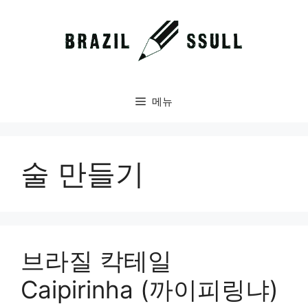
컨
텐
츠
로
건
너
메뉴
뛰
기
술 만들기
브라질 칵테일
Caipirinha (까이피링냐)