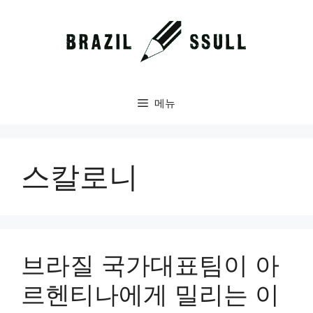
컨
텐
츠
로
건
너
메뉴
뛰
기
스칼로니
브라질 국가대표팀이 아
르헨티나에게 밀리는 이