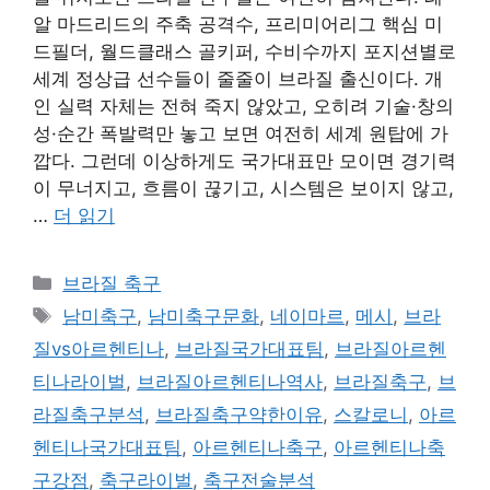
알 마드리드의 주축 공격수, 프리미어리그 핵심 미
드필더, 월드클래스 골키퍼, 수비수까지 포지션별로
세계 정상급 선수들이 줄줄이 브라질 출신이다. 개
인 실력 자체는 전혀 죽지 않았고, 오히려 기술·창의
성·순간 폭발력만 놓고 보면 여전히 세계 원탑에 가
깝다. 그런데 이상하게도 국가대표만 모이면 경기력
이 무너지고, 흐름이 끊기고, 시스템은 보이지 않고,
…
더 읽기
카
브라질 축구
테
태
남미축구
,
남미축구문화
,
네이마르
,
메시
,
브라
고
그
질vs아르헨티나
,
브라질국가대표팀
,
브라질아르헨
리
티나라이벌
,
브라질아르헨티나역사
,
브라질축구
,
브
라질축구분석
,
브라질축구약한이유
,
스칼로니
,
아르
헨티나국가대표팀
,
아르헨티나축구
,
아르헨티나축
구강점
,
축구라이벌
,
축구전술분석