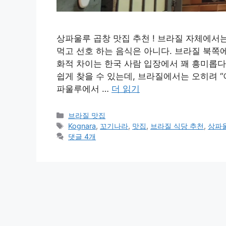
상파울루 곱창 맛집 추천 ! 브라질 자체에서
먹고 선호 하는 음식은 아니다. 브라질 북쪽
화적 차이는 한국 사람 입장에서 꽤 흥미롭다
쉽게 찾을 수 있는데, 브라질에서는 오히려 “
파울루에서 …
더 읽기
카
브라질 맛집
테
태
Kognara
,
꼬기나라
,
맛집
,
브라질 식당 추천
,
상파
고
그
댓글 4개
리