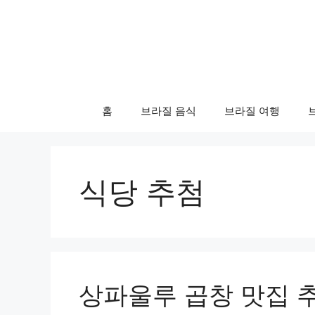
컨
텐
츠
로
건
너
홈
브라질 음식
브라질 여행
뛰
기
식당 추첨
상파울루 곱창 맛집 