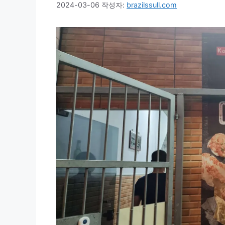
2024-03-06
작성자:
brazilssull.com