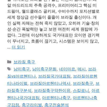
알 마드리드의 주축 공격수, 프리미어리그 핵심 미
드필더, 월드클래스 골키퍼, 수비수까지 포지션별로
세계 정상급 선수들이 줄줄이 브라질 출신이다. 개
인 실력 자체는 전혀 죽지 않았고, 오히려 기술·창의
성·순간 폭발력만 놓고 보면 여전히 세계 원탑에 가
깝다. 그런데 이상하게도 국가대표만 모이면 경기력
이 무너지고, 흐름이 끊기고, 시스템은 보이지 않고,
…
더 읽기
카
브라질 축구
테
태
남미축구
,
남미축구문화
,
네이마르
,
메시
,
브라
고
그
질vs아르헨티나
,
브라질국가대표팀
,
브라질아르헨
리
티나라이벌
,
브라질아르헨티나역사
,
브라질축구
,
브
라질축구분석
,
브라질축구약한이유
,
스칼로니
,
아르
헨티나국가대표팀
,
아르헨티나축구
,
아르헨티나축
구강점
,
축구라이벌
,
축구전술분석