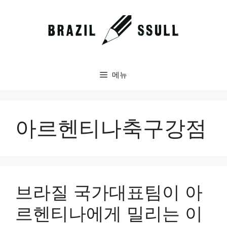
컨
텐
츠
로
건
너
메뉴
뛰
기
아르헨티나축구강점
브라질 국가대표팀이 아
르헨티나에게 밀리는 이