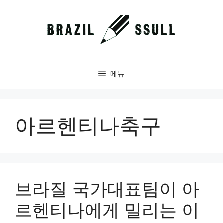
컨
텐
츠
로
건
너
메뉴
뛰
기
아르헨티나축구
브라질 국가대표팀이 아
르헨티나에게 밀리는 이