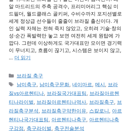
알 마드리드의 주축 공격수, 프리미어리그 핵심 미
드필더, 월드클래스 골키퍼, 수비수까지 포지션별로
세계 정상급 선수들이 줄줄이 브라질 출신이다. 개
인 실력 자체는 전혀 죽지 않았고, 오히려 기술·창의
성·순간 폭발력만 놓고 보면 여전히 세계 원탑에 가
깝다. 그런데 이상하게도 국가대표만 모이면 경기력
이 무너지고, 흐름이 끊기고, 시스템은 보이지 않고,
…
더 읽기
카
브라질 축구
테
태
남미축구
,
남미축구문화
,
네이마르
,
메시
,
브라
고
그
질vs아르헨티나
,
브라질국가대표팀
,
브라질아르헨
리
티나라이벌
,
브라질아르헨티나역사
,
브라질축구
,
브
라질축구분석
,
브라질축구약한이유
,
스칼로니
,
아르
헨티나국가대표팀
,
아르헨티나축구
,
아르헨티나축
구강점
,
축구라이벌
,
축구전술분석