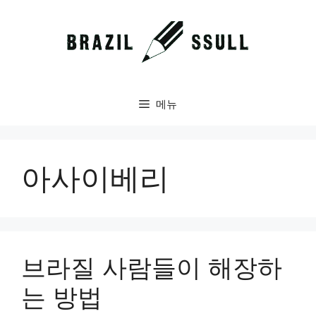
컨
텐
츠
로
건
너
메뉴
뛰
기
아사이베리
브라질 사람들이 해장하
는 방법