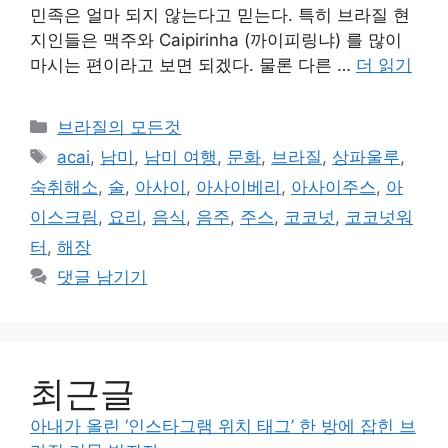
민족은 얼마 되지 않는다고 믿는다. 특히 브라질 현
지인들은 맥주와 Caipirinha (까이피링냐) 를 많이
마시는 편이라고 보면 되겠다. 물론 다른 …
더 읽기
카
브라질의 모든것
테
태
acai
,
남미
,
남미 여행
,
문화
,
브라질
,
상파울루
,
고
그
숙취해소
,
술
,
아사이
,
아사이베리
,
아사이주스
,
아
리
이스크림
,
요리
,
음식
,
음주
,
주스
,
코코넛
,
코코넛워
터
,
해장
댓글 남기기
최근글
아내가 올린 ‘인스타그램 위치 태그’ 한 방에 잡힌 브