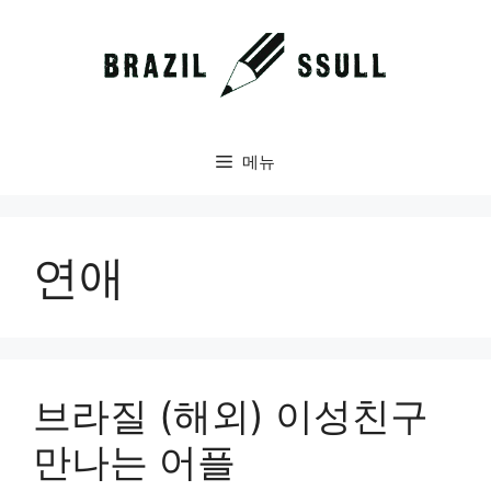
컨
텐
츠
로
건
너
메뉴
뛰
기
연애
브라질 (해외) 이성친구
만나는 어플