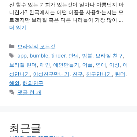
전 할수 있는 기회가 있는것이 얼마나 아름답지 아
니한가? 한국에서는 어떤 어플을 사용하는지는 모
르겠지만 브라질 혹은 다른 나라들이 가장 많이 …
더 읽기
카
브라질의 모든것
테
태
app
,
bumble
,
tinder
,
만남
,
범블
,
브라질 친구
,
고
그
브라질 틴더
,
애인
,
애인만들기
,
어플
,
연애
,
이성
,
이
리
성만나기
,
이성친구만나기
,
친구
,
친구만나기
,
틴더
,
해외
,
해외친구
댓글 한 개
최근글