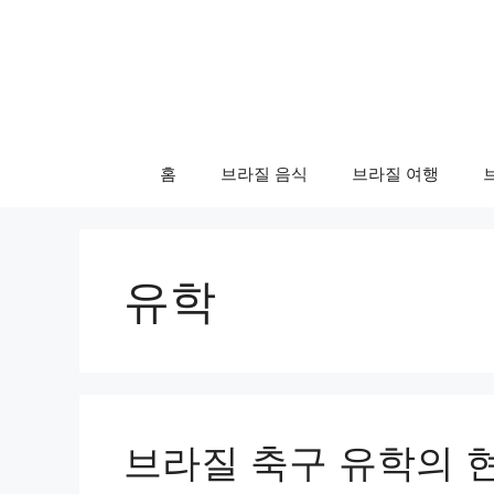
컨
텐
츠
로
건
너
홈
브라질 음식
브라질 여행
뛰
기
유학
브라질 축구 유학의 