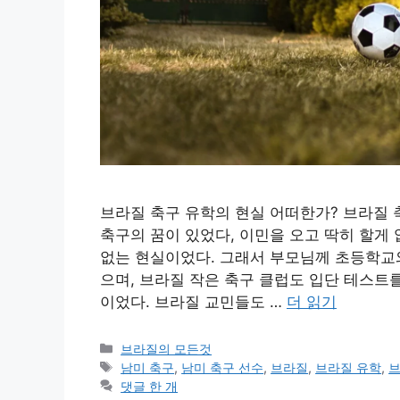
브라질 축구 유학의 현실 어떠한가? 브라질 
축구의 꿈이 있었다, 이민을 오고 딱히 할게
없는 현실이었다. 그래서 부모님께 초등학교
으며, 브라질 작은 축구 클럽도 입단 테스트
이었다. 브라질 교민들도 …
더 읽기
카
브라질의 모든것
테
태
남미 축구
,
남미 축구 선수
,
브라질
,
브라질 유학
,
브
고
그
댓글 한 개