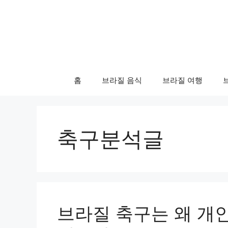
컨
텐
츠
로
건
너
홈
브라질 음식
브라질 여행
뛰
기
축구분석글
브라질 축구는 왜 개