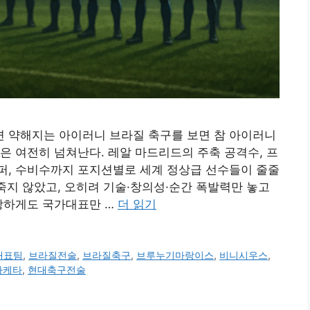
면 약해지는 아이러니 브라질 축구를 보면 참 아이러니
은 여전히 넘쳐난다. 레알 마드리드의 주축 공격수, 프
퍼, 수비수까지 포지션별로 세계 정상급 선수들이 줄줄
 죽지 않았고, 오히려 기술·창의성·순간 폭발력만 놓고
이상하게도 국가대표만 …
더 읽기
대표팀
,
브라질전술
,
브라질축구
,
브루누기마랑이스
,
비니시우스
,
파케타
,
현대축구전술