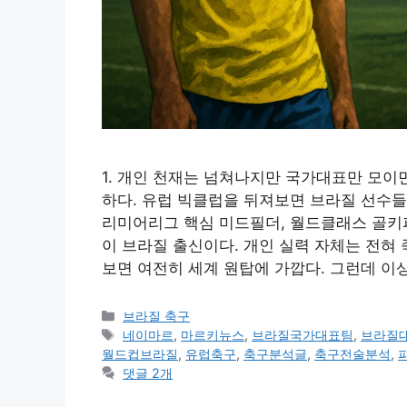
1. 개인 천재는 넘쳐나지만 국가대표만 모이
하다. 유럽 빅클럽을 뒤져보면 브라질 선수들
리미어리그 핵심 미드필더, 월드클래스 골키
이 브라질 출신이다. 개인 실력 자체는 전혀
보면 여전히 세계 원탑에 가깝다. 그런데 
카
브라질 축구
테
태
네이마르
,
마르키뉴스
,
브라질국가대표팀
,
브라질
고
그
월드컵브라질
,
유럽축구
,
축구분석글
,
축구전술분석
,
리
댓글 2개