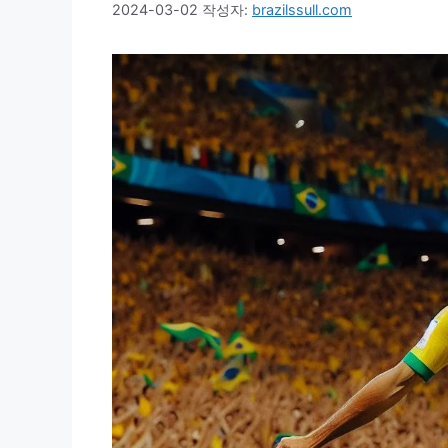
2024-03-02
작성자:
brazilssull.com