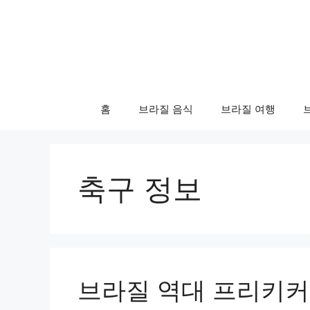
컨
텐
츠
로
건
너
홈
브라질 음식
브라질 여행
뛰
기
축구 정보
브라질 역대 프리키커 