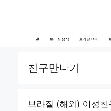
컨
텐
츠
로
건
너
홈
브라질 음식
브라질 여행
뛰
기
친구만나기
브라질 (해외) 이성친