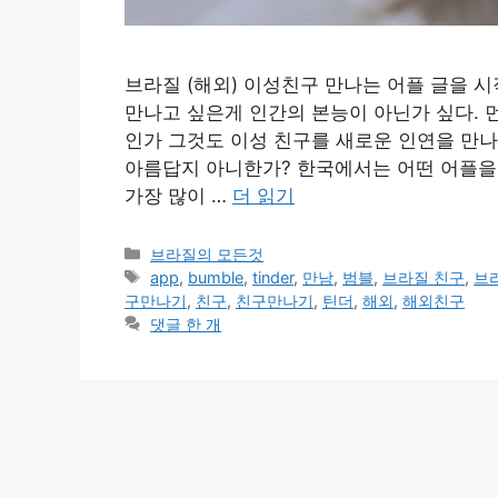
브라질 (해외) 이성친구 만나는 어플 글을 시
만나고 싶은게 인간의 본능이 아닌가 싶다. 
인가 그것도 이성 친구를 새로운 인연을 만나
아름답지 아니한가? 한국에서는 어떤 어플을
가장 많이 …
더 읽기
카
브라질의 모든것
테
태
app
,
bumble
,
tinder
,
만남
,
범블
,
브라질 친구
,
브
고
그
구만나기
,
친구
,
친구만나기
,
틴더
,
해외
,
해외친구
리
댓글 한 개