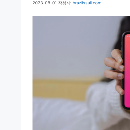
2023-08-01
작성자:
brazilssull.com