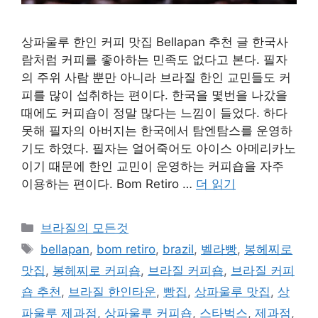
상파울루 한인 커피 맛집 Bellapan 추천 글 한국사
람처럼 커피를 좋아하는 민족도 없다고 본다. 필자
의 주위 사람 뿐만 아니라 브라질 한인 교민들도 커
피를 많이 섭취하는 편이다. 한국을 몇번을 나갔을
때에도 커피숍이 정말 많다는 느낌이 들었다. 하다
못해 필자의 아버지는 한국에서 탐엔탐스를 운영하
기도 하였다. 필자는 얼어죽어도 아이스 아메리카노
이기 때문에 한인 교민이 운영하는 커피숍을 자주
이용하는 편이다. Bom Retiro …
더 읽기
카
브라질의 모든것
테
태
bellapan
,
bom retiro
,
brazil
,
벨라빵
,
봉헤찌로
고
그
맛집
,
봉헤찌로 커피숍
,
브라질 커피숍
,
브라질 커피
리
숍 추천
,
브라질 한인타운
,
빵집
,
상파울루 맛집
,
상
파울루 제과점
,
상파울루 커피숍
,
스타벅스
,
제과점
,