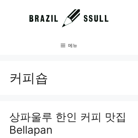
컨
텐
츠
로
건
너
메뉴
뛰
기
커피숍
상파울루 한인 커피 맛집
Bellapan