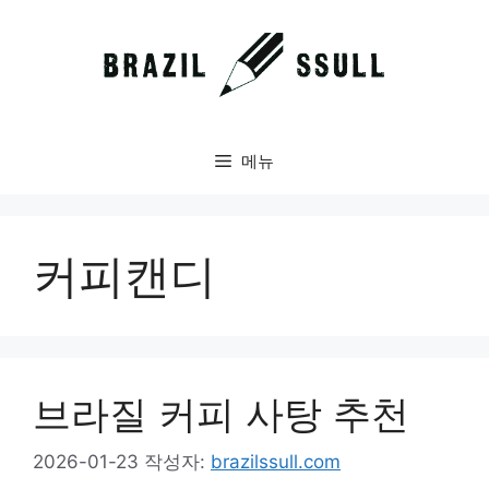
컨
텐
츠
로
건
너
메뉴
뛰
기
커피캔디
브라질 커피 사탕 추천
2026-01-23
작성자:
brazilssull.com