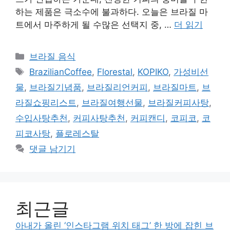
하는 제품은 극소수에 불과하다. 오늘은 브라질 마
트에서 마주하게 될 수많은 선택지 중, …
더 읽기
카
브라질 음식
테
태
BrazilianCoffee
,
Florestal
,
KOPIKO
,
가성비선
고
그
물
,
브라질기념품
,
브라질리언커피
,
브라질마트
,
브
리
라질쇼핑리스트
,
브라질여행선물
,
브라질커피사탕
,
수입사탕추천
,
커피사탕추천
,
커피캔디
,
코피코
,
코
피코사탕
,
플로레스탈
댓글 남기기
최근글
아내가 올린 ‘인스타그램 위치 태그’ 한 방에 잡힌 브