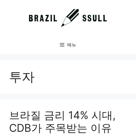
컨
텐
츠
로
건
너
메뉴
뛰
기
투자
브라질 금리 14% 시대,
CDB가 주목받는 이유