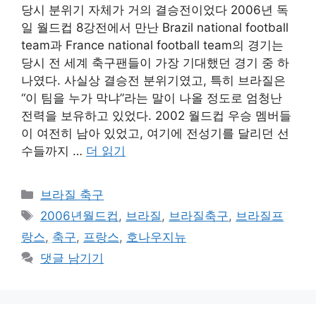
당시 분위기 자체가 거의 결승전이었다 2006년 독
일 월드컵 8강전에서 만난 Brazil national football
team과 France national football team의 경기는
당시 전 세계 축구팬들이 가장 기대했던 경기 중 하
나였다. 사실상 결승전 분위기였고, 특히 브라질은
“이 팀을 누가 막냐”라는 말이 나올 정도로 엄청난
전력을 보유하고 있었다. 2002 월드컵 우승 멤버들
이 여전히 남아 있었고, 여기에 전성기를 달리던 선
수들까지 …
더 읽기
카
브라질 축구
테
태
2006년월드컵
,
브라질
,
브라질축구
,
브라질프
고
그
랑스
,
축구
,
프랑스
,
호나우지뉴
리
댓글 남기기