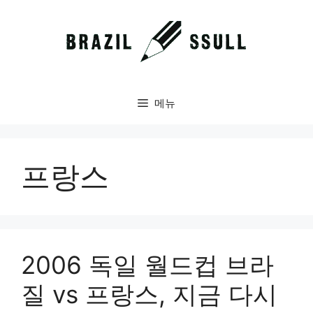
컨
텐
츠
로
건
너
메뉴
뛰
기
프랑스
2006 독일 월드컵 브라
질 vs 프랑스, 지금 다시