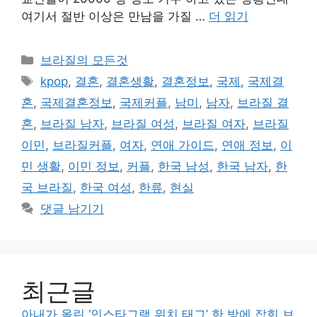
여기서 절반 이상은 만남을 가질 …
더 읽기
카
브라질의 모든것
테
태
kpop
,
결혼
,
결혼생활
,
결혼정보
,
국제
,
국제결
고
그
혼
,
국제결혼정보
,
국제커플
,
남미
,
남자
,
브라질 결
리
혼
,
브라질 남자
,
브라질 여성
,
브라질 여자
,
브라질
이민
,
브라질커플
,
여자
,
연애 가이드
,
연애 정보
,
이
민 생활
,
이민 정보
,
커플
,
한국 남성
,
한국 남자
,
한
국 브라질
,
한국 여성
,
한류
,
현실
댓글 남기기
최근글
아내가 올린 ‘인스타그램 위치 태그’ 한 방에 잡힌 브