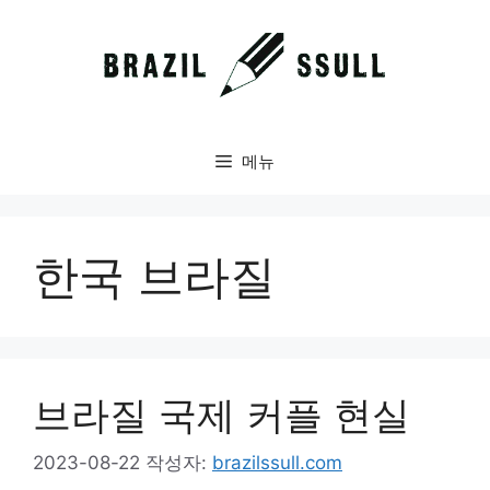
컨
텐
츠
로
건
너
메뉴
뛰
기
한국 브라질
브라질 국제 커플 현실
2023-08-22
작성자:
brazilssull.com