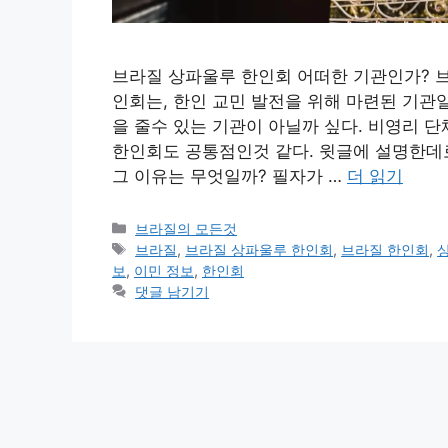
브라질 상파울루 한인회 어떠한 기관인가? 
인회는, 한인 교민 발전을 위해 마련된 기관
을 줄수 있는 기관이 아닐까 싶다. 비영리 
한인회도 공통점인것 같다. 윗글에 설명한데로
그 이유는 무엇일까? 필자가 …
더 읽기
카
브라질의 모든것
테
태
브라질
,
브라질 상파울루 한인회
,
브라질 한인회
,
고
그
보
,
이민 정보
,
한인회
리
댓글 남기기