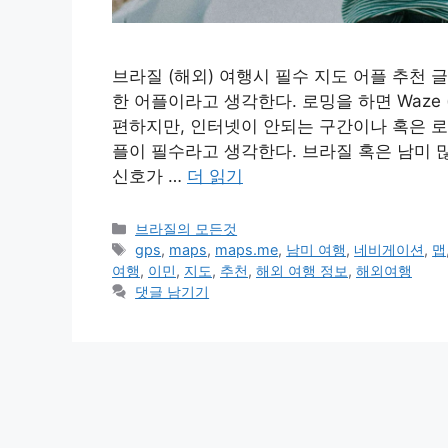
브라질 (해외) 여행시 필수 지도 어플 추천 
한 어플이라고 생각한다. 로밍을 하면 Waze (웨
편하지만, 인터넷이 안되는 구간이나 혹은 로
플이 필수라고 생각한다. 브라질 혹은 남미 
신호가 …
더 읽기
카
브라질의 모든것
테
태
gps
,
maps
,
maps.me
,
남미 여행
,
네비게이션
,
맵
고
그
여행
,
이민
,
지도
,
추천
,
해외 여행 정보
,
해외여행
리
댓글 남기기