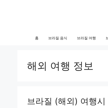
컨
텐
츠
로
건
너
홈
브라질 음식
브라질 여행
뛰
기
해외 여행 정보
브라질 (해외) 여행시