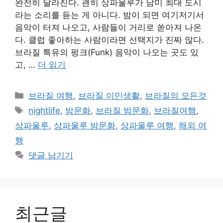
완전히 달라진다. 괜히 상파울루가 남미 최대 도시
라는 소리를 듣는 게 아니다. 밤이 되면 여기저기서
음악이 터져 나오고, 사람들이 거리로 쏟아져 나온
다. 클럽 좋아하는 사람이라면 선택지가 진짜 많다.
브라질 특유의 펑크(Funk) 음악이 나오는 곳도 있
고, …
더 읽기
카
브라질 여행
,
브라질 이민생활
,
브라질의 모든것
테
태
nightlife
,
밤문화
,
브라질 밤문화
,
브라질여행
,
고
그
상파울루
,
상파울루 밤문화
,
상파울루 여행
,
해외 여
리
행
댓글 남기기
최근글