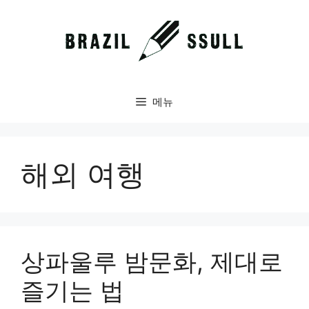
컨
텐
츠
로
건
너
메뉴
뛰
기
해외 여행
상파울루 밤문화, 제대로
즐기는 법