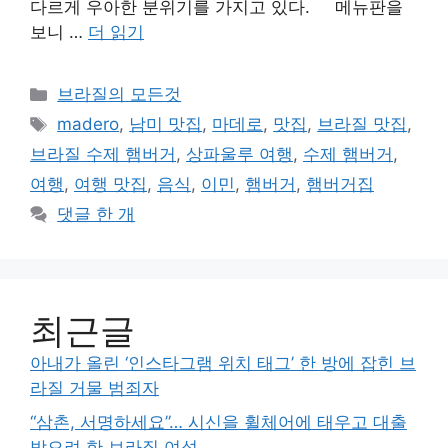
다르게 우아한 분위기를 가지고 있다. 메뉴판을
보니 …
더 읽기
카
브라질의 모든것
테
태
madero
,
남미 맛집
,
마데로
,
맛집
,
브라질 맛집
,
고
그
브라질 수제 햄버거
,
상파울루 여행
,
수제 햄버거
,
리
여행
,
여행 맛집
,
음식
,
이민
,
햄버거
,
햄버거집
댓글 한 개
최근글
아내가 올린 ‘인스타그램 위치 태그’ 한 방에 잡힌 브
라질 거물 범죄자
“삼촌, 서명하세요”… 시신을 휠체어에 태우고 대출
받으려 한 브라질 여성