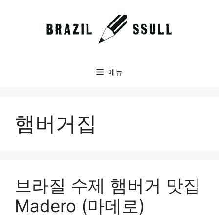
컨
텐
츠
로
건
너
메뉴
뛰
기
햄버거집
브라질 수제 햄버거 맛집
Madero (마데로)